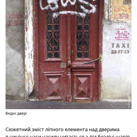
Вхідні двері
Сюжетний зміст ліпного елемента над дверима
в нинішні часи насилу читається з-під безлічі шарів