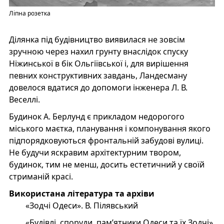
Ліпна розетка
Ділянка під будівництво виявилася не зовсім
зручною через нахил грунту внаслідок спуску
Ніжинської в бік Ольгіївської і, для вирішення
певних конструктивних завдань, Ландесману
довелося вдатися до допомоги інженера Л. В.
Веселлі.
Будинок А. Берлунд є прикладом недорогого
міського маєтка, планування і компонування якого
підпорядковуються фронтальній забудові вулиці.
Не будучи яскравим архітектурним твором,
будинок, тим не менш, досить естетичний у своїй
стриманій красі.
Використана література та архіви
«Зодчі Одеси». В. Пілявський
«Будівлі, споруди, пам’ятники Одеси та їх Зодчі».