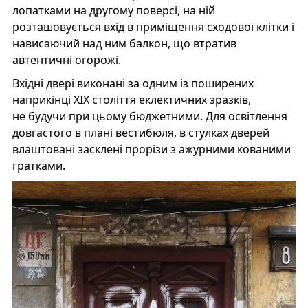
лопатками на другому поверсі, на ній
розташовується вхід в приміщення сходової клітки і
нависаючий над ним балкон, що втратив
автентичні огорожі.
Вхідні двері виконані за одним із поширених
наприкінці XIX століття еклектичних зразків,
не будучи при цьому бюджетними. Для освітлення
довгастого в плані вестибюля, в стулках дверей
влаштовані засклені прорізи з ажурними кованими
гратками.