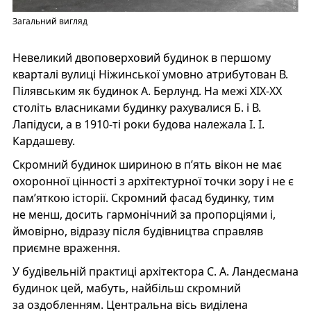
Загальний вигляд
Невеликий двоповерховий будинок в першому
кварталі вулиці Ніжинської умовно атрибутован В.
Пілявським як будинок А. Берлунд. На межі XIX-XX
століть власниками будинку рахувалися Б. і В.
Лапідуси, а в 1910-ті роки будова належала І. І.
Кардашеву.
Скромний будинок шириною в п’ять вікон не має
охоронної цінності з архітектурної точки зору і не є
пам’яткою історії. Скромний фасад будинку, тим
не менш, досить гармонічний за пропорціями і,
ймовірно, відразу після будівництва справляв
приємне враження.
У будівельній практиці архітектора С. А. Ландесмана
будинок цей, мабуть, найбільш скромний
за оздобленням. Центральна вісь виділена