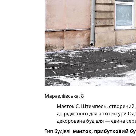
Маразліївська, 8
Маєток Є. Штемпель, створений з
до рідкісного для архітектури 
декорована будівля — єдина серед
Тип будівлі:
маєток, прибутковий б