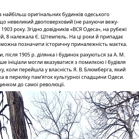
 з найбільш оригінальних будинків одеського
 що невеликий двоповерховий (не рахуючи вежу-
 1903 року. Згідно довідників «ВСЯ Одеса», на рубежі
кій, 8 належала Є. Штемпель. На ці роки й припадає
 і можна позначити історичну приналежність маєтка.
и, після 1905 р. ділянка і будинок рахуються за А. М.
ше ініціали могли вказуватися з помилкою і будівля
у, коли перейшла у власність Я. В. Блюмберга, який
ка в переліку пам’яток культурної спадщини Одеси.
инком до самої революції.