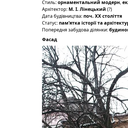
Стиль:
орнаментальний модерн
,
ек
Архітектор:
М. І. Лінецький
(?)
Дата будівництва:
поч. XX століття
Статус:
пам’ятка історії та архітек
Попередня забудова ділянки:
будино
Фасад