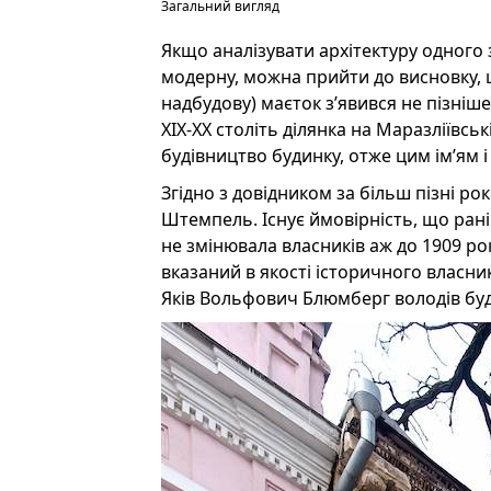
Загальний вигляд
Якщо аналізувати архітектуру одного
модерну, можна прийти до висновку,
надбудову) маєток з’явився не пізніше
XIX-XX століть ділянка на Маразліївсь
будівництво будинку, отже цим ім’ям
Згідно з довідником за більш пізні рок
Штемпель. Існує ймовірність, що рані
не змінювала власників аж до 1909 рок
вказаний в якості історичного власни
Яків Вольфович Блюмберг володів буд