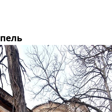
мпель