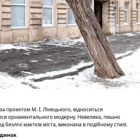
а проектом М. І. Лінецького, відноситься
Одеси орнаментального модерну. Невелика, пишно
 безлічі маєтків міста, виконана в подібному стилі.
удинок