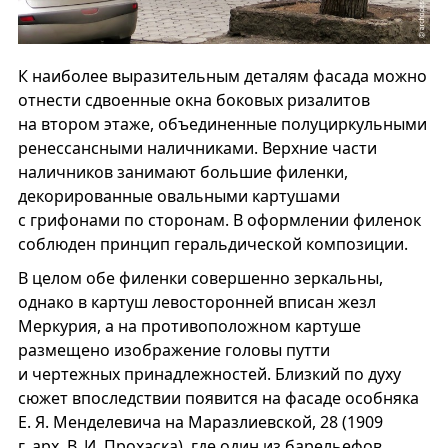
К наиболее выразительным деталям фасада можно
отнести сдвоенные окна боковых ризалитов
на втором этаже, объединенные полуциркульными
ренессансными наличниками. Верхние части
наличников занимают большие филенки,
декорированные овальными картушами
с грифонами по сторонам. В оформлении филенок
соблюден принцип геральдической композиции.
В целом обе филенки совершенно зеркальны,
однако в картуш левосторонней вписан жезл
Меркурия, а на противоположном картуше
размещено изображение головы путти
и чертежных принадлежностей. Близкий по духу
сюжет впоследствии появится на фасаде особняка
Е. Я. Менделевича на Маразлиевской, 28 (1909
г.,арх. В. И. Прохаска), где один из барельефов