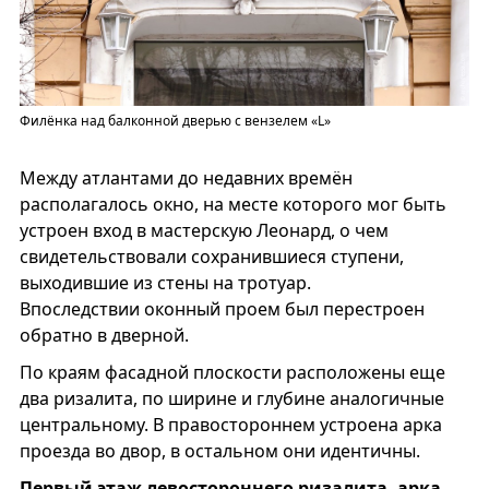
Филёнка над балконной дверью с вензелем «L»
Между атлантами до недавних времён
располагалось окно, на месте которого мог быть
устроен вход в мастерскую Леонард, о чем
свидетельствовали сохранившиеся ступени,
выходившие из стены на тротуар.
Впоследствии оконный проем был перестроен
обратно в дверной.
По краям фасадной плоскости расположены еще
два ризалита, по ширине и глубине аналогичные
центральному. В правостороннем устроена арка
проезда во двор, в остальном они идентичны.
Первый этаж левостороннего ризалита, арка