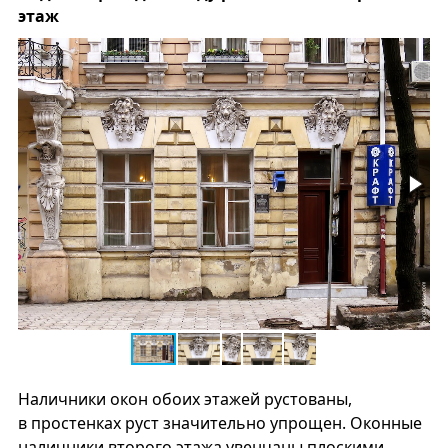
этаж
Наличники окон обоих этажей рустованы,
в простенках руст значительно упрощен. Оконные
наличники второго этажа увенчаны плоскими