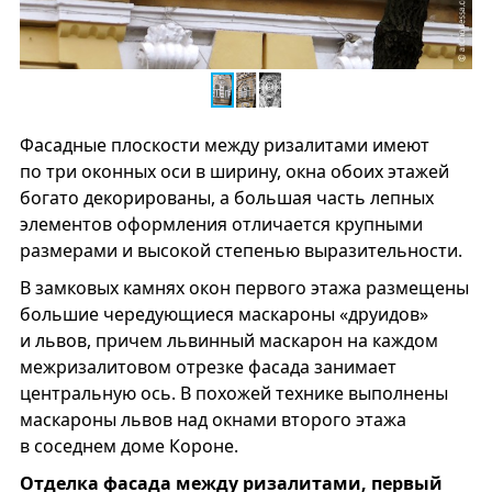
Фасадные плоскости между ризалитами имеют
по три оконных оси в ширину, окна обоих этажей
богато декорированы, а большая часть лепных
элементов оформления отличается крупными
размерами и высокой степенью выразительности.
В замковых камнях окон первого этажа размещены
большие чередующиеся маскароны «друидов»
и львов, причем львинный маскарон на каждом
межризалитовом отрезке фасада занимает
центральную ось. В похожей технике выполнены
маскароны львов над окнами второго этажа
в соседнем доме Короне.
Отделка фасада между ризалитами, первый