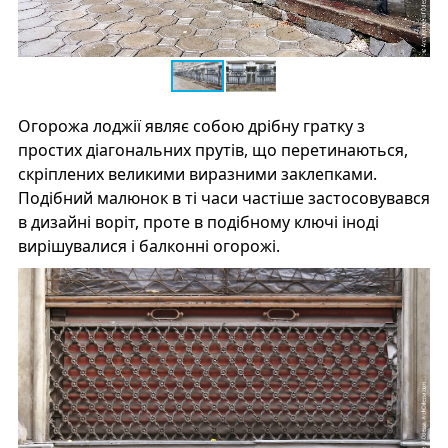
Огорожа лоджії являє собою дрібну гратку з
простих діагональних прутів, що перетинаються,
скріплених великими виразними заклепками.
Подібний малюнок в ті часи частіше застосовувався
в дизайні воріт, проте в подібному ключі іноді
вирішувалися і балконні огорожі.