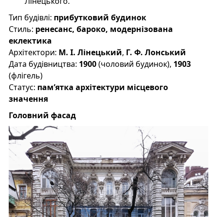
Лінецького.
Тип будівлі:
прибутковий будинок
Стиль:
ренесанс, бароко, модернізована
еклектика
Архітектори:
М. І. Лінецький
,
Г. Ф. Лонський
Дата будівництва:
1900
(чоловий будинок),
1903
(флігель)
Статус:
пам’ятка архітектури місцевого
значення
Головний фасад