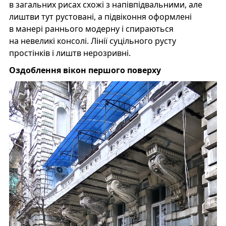
в загальних рисах схожі з напівпідвальними, але
лиштви тут рустовані, а підвіконня оформлені
в манері раннього модерну і спираються
на невеликі консолі. Лінії суцільного русту
простінків і лиштв нерозривні.
Оздоблення вікон першого поверху