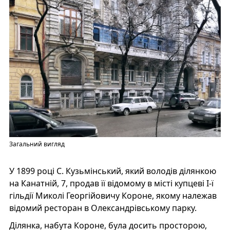
Загальний вигляд
У 1899 році С. Кузьмінський, який володів ділянкою
на Канатній, 7, продав її відомому в місті купцеві I-ї
гільдії Миколі Георгійовичу Короне, якому належав
відомий ресторан в Олександрівському парку.
Ділянка, набута Короне, була досить просторою,