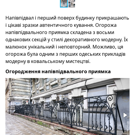
Напівпідвал і перший поверх будинку прикрашають
і цікаві зразки автентичного кування. Огорожа
напівпідвального приямка складена з восьми
однакових секцій у стилі декоративного модерну. Їх
малюнок унікальний і неповторний. Можливо, ця
огорожа була одним з перших одеських прикладів
модерну в ковальському мистецтві.
Огородження напівпідвального приямка