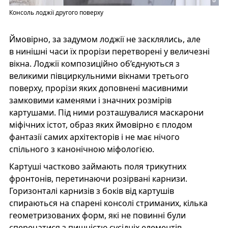
Консоль лоджії другого поверху
Ймовірно, за задумом лоджії не засклялись, але
в нинішні часи їх прорізи перетворені у величезні
вікна. Лоджії композиційно об’єднуються з
великими півциркульними вікнами третього
поверху, прорізи яких доповнені масивними
замковими каменями і значних розмірів
картушами. Під ними розташувалися маскарони
міфічних істот, образ яких ймовірно є плодом
фантазії самих архітекторів і не має нічого
спільного з канонічною міфологією.
Картуші частково займають поля трикутних
фронтонів, перетинаючи розірвані карнизи.
Горизонталі карнизів з боків від картушів
спираються на спарені консолі стриманих, кілька
геометризованих форм, які не повинні були
сперечатися з пишністю сусідніх елементів.