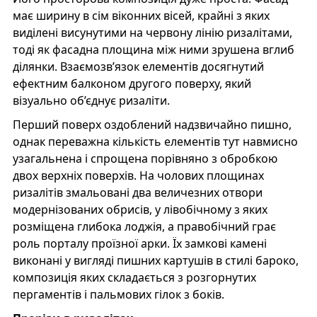
має ширину в сім віконних вісей, крайні з яких
виділені висунутими на червону лінію ризалітами,
тоді як фасадна площина між ними зрушена вглиб
ділянки. Взаємозв’язок елементів досягнутий
ефектним балконом другого поверху, який
візуально об’єднує ризаліти.
Перший поверх оздоблений надзвичайно пишно,
однак переважна кількість елементів тут навмисно
узагальнена і спрощена порівняно з обробкою
двох верхніх поверхів. На чолових площинах
ризалітів змальовані два величезних отвори
модернізованих обрисів, у лівобічному з яких
розміщена глибока лоджія, а правобічний грає
роль порталу проїзної арки. Їх замкові камені
виконані у вигляді пишних картушів в стилі бароко,
композиція яких складається з розгорнутих
пергаментів і пальмових гілок з боків.