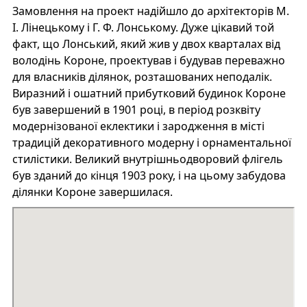
Замовлення на проект надійшло до архітекторів М.
І. Лінецькому і Г. Ф. Лонському. Дуже цікавий той
факт, що Лонський, який жив у двох кварталах від
володінь Короне, проектував і будував переважно
для власників ділянок, розташованих неподалік.
Виразний і ошатний прибутковий будинок Короне
був завершений в 1901 році, в період розквіту
модернізованої еклектики і зародження в місті
традицій декоративного модерну і орнаментальної
стилістики. Великий внутрішньодворовий флігель
був зданий до кінця 1903 року, і на цьому забудова
ділянки Короне завершилася.