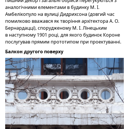
пишний декор і загальні обриси перегукуються з
аналогічними елементами в будинку М. І.
Амбелікопуло на вулиці Дидрихсона (довгий час
помилково вважався як творіння архітектора А. О.
Бернардацці), спорудженому М. І. Лінецьким
в наступному 1901 році, для якого будинок Короне
послугував прямим прототипом при проектуванні.
Балкон другого поверху