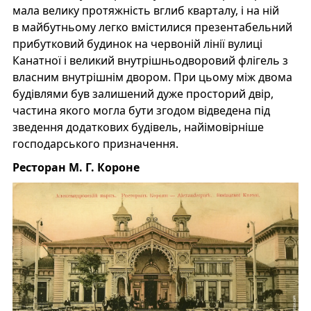
мала велику протяжність вглиб кварталу, і на ній
в майбутньому легко вмістилися презентабельний
прибутковий будинок на червоній лінії вулиці
Канатної і великий внутрішньодворовий флігель з
власним внутрішнім двором. При цьому між двома
будівлями був залишений дуже просторий двір,
частина якого могла бути згодом відведена під
зведення додаткових будівель, найімовірніше
господарського призначення.
Ресторан М. Г. Короне