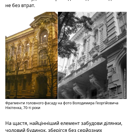
не без втрат.
Фрагменти головного фасаду на фото Володимира Георгійовича
Нікітенка, 70-ті роки
На щастя, найцінніший елемент забудови ділянки,
чоловий будинок, зберігся без серйозних