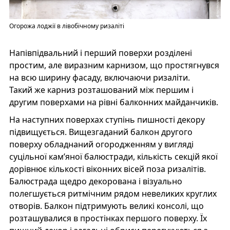
Огорожа лоджії в лівобічному ризаліті
Напівпідвальний і перший поверхи розділені
простим, але виразним карнизом, що простягнувся
на всю ширину фасаду, включаючи ризаліти.
Такий же карниз розташований між першим і
другим поверхами на рівні балконних майданчиків.
На наступних поверхах ступінь пишності декору
підвищується. Вищезгаданий балкон другого
поверху обладнаний огородженням у вигляді
суцільної кам’яної балюстради, кількість секцій якої
дорівнює кількості віконних вісей поза ризалітів.
Балюстрада щедро декорована і візуально
полегшується ритмічним рядом невеликих круглих
отворів. Балкон підтримують великі консолі, що
розташувалися в простінках першого поверху. Їх