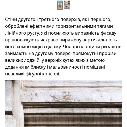
Стіни другого і третього поверхів, як і першого,
оброблені ефектними горизонтальними тягами
лінійного русту, які посилюють виразність фасаду і
врівноважують яскраво виражену вертикальність
його композиції в цілому. Чолові площини ризалітів
займають на другому поверсі прямокутні прорізи
великих лоджій, у верхніх кутах яких з метою
додання їм блиску і мальовничості поміщені
невеликі фігурні консолі.