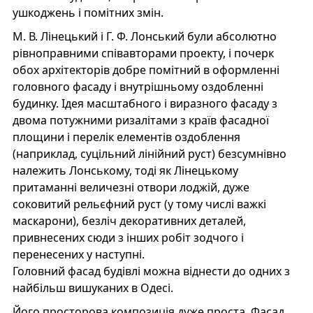
ушкоджень і помітних змін.
М. В. Лінецький і Г. Ф. Лонський були абсолютно
рівноправними співавторами проекту, і почерк
обох архітекторів добре помітний в оформленні
головного фасаду і внутрішньому оздобленні
будинку. Ідея масштабного і виразного фасаду з
двома потужними ризалітами з країв фасадної
площини і перелік елементів оздоблення
(наприклад, суцільний лінійний руст) безсумнівно
належить Лонському, тоді як Лінецькому
притаманні величезні отвори лоджій, дуже
соковитий рельєфний руст (у тому числі важкі
маскарони), безліч декоративних деталей,
привнесених сюди з інших робіт зодчого і
перенесених у наступні.
Головний фасад будівлі можна віднести до одних з
найбільш вишуканих в Одесі.
Його просторова композиція дуже проста. Фасад