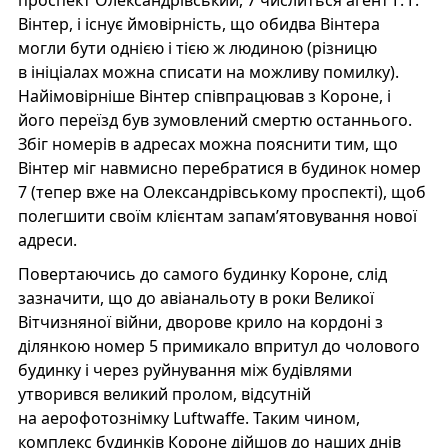
проспект Олександрівський, 7 числиться агент Г. Г.
Вінтер, і існує ймовірність, що обидва Вінтера
могли бути однією і тією ж людиною (різницю
в ініціалах можна списати на можливу помилку).
Найімовірніше Вінтер співпрацював з Короне, і
його переїзд був зумовлений смертю останнього.
Збіг номерів в адресах можна пояснити тим, що
Вінтер міг навмисно перебратися в будинок номер
7 (тепер вже на Олександрівському проспекті), щоб
полегшити своїм клієнтам запам’ятовування нової
адреси.
Повертаючись до самого будинку Короне, слід
зазначити, що до авіанальоту в роки Великої
Вітчизняної війни, дворове крило на кордоні з
ділянкою номер 5 примикало впритул до чолового
будинку і через руйнування між будівлями
утворився великий пролом, відсутній
на аерофотознімку Luftwaffe. Таким чином,
комплекс будинків Короне дійшов до наших днів