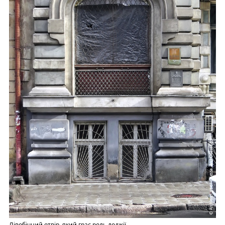
Лівобічний отвір, який грає роль лоджії