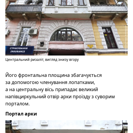
Центральний ризаліт, вигляд знизу вгору
Його фронтальна площина збагачується
за допомогою членування лопатками,
а на центральну вісь припадає великий
напівциркульний отвір арки проїзду з суворим
порталом.
Портал арки