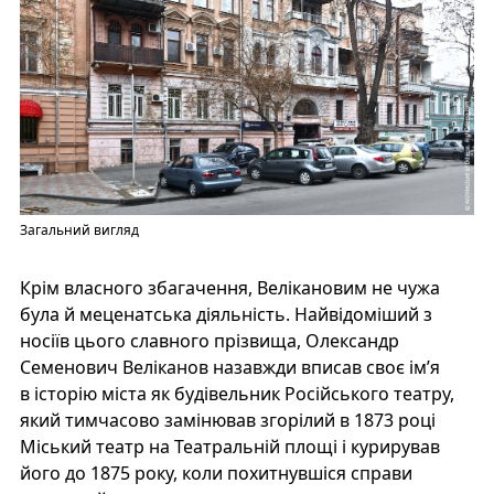
Загальний вигляд
Крім власного збагачення, Велікановим не чужа
була й меценатська діяльність. Найвідоміший з
носіїв цього славного прізвища, Олександр
Семенович Веліканов назавжди вписав своє ім’я
в історію міста як будівельник Російського театру,
який тимчасово замінював згорілий в 1873 році
Міський театр на Театральній площі і курирував
його до 1875 року, коли похитнувшіся справи