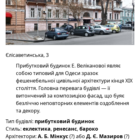
Єлісаветинська, 3
Прибутковий будинок Е. Веліканової являє
собою типовий для Одеси зразок
фешенебельної цивільної архітектури кінця XIX
століття. Головна перевага будівлі — її
витончений за композицією фасад, що буяє
безліччю неповторних елементів оздоблення
та декору.
Тип будівлі:
прибутковий будинок
Стиль:
еклектика
,
ренесанс
,
бароко
Архітектори:
А. Б. Мінкус
(?) або
Д. Є. Мазиров
(?)