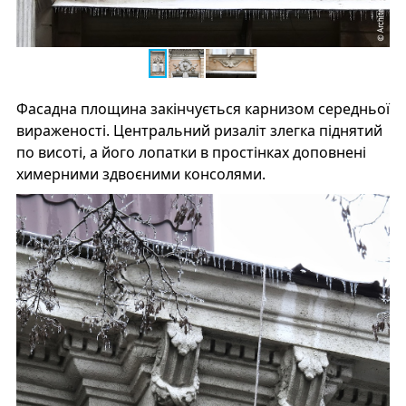
Фасадна площина закінчується карнизом середньої
вираженості. Центральний ризаліт злегка піднятий
по висоті, а його лопатки в простінках доповнені
химерними здвоєними консолями.