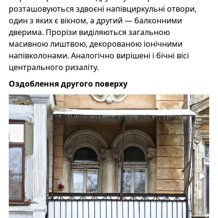
розташовуються здвоєні напівциркульні отвори,
один з яких є вікном, а другий — балконними
дверима. Прорізи виділяються загальною
масивною лиштвою, декорованою іонічними
напівколонами. Аналогічно вирішені і бічні вісі
центрального ризаліту.
Оздоблення другого поверху