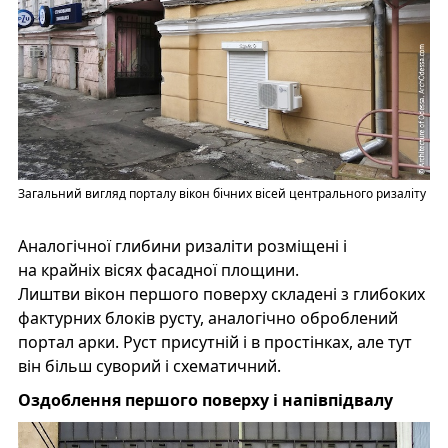
Загальний вигляд порталу вікон бічних вісей центрального ризаліту
Аналогічної глибини ризаліти розміщені і
на крайніх вісях фасадної площини.
Лиштви вікон першого поверху складені з глибоких
фактурних блоків русту, аналогічно оброблений
портал арки. Руст присутній і в простінках, але тут
він більш суворий і схематичний.
Оздоблення першого поверху і напівпідвалу