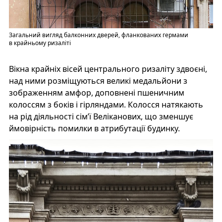
Загальний вигляд балконних дверей, фланкованих гермами
в крайньому ризаліті
Вікна крайніх вісей центрального ризаліту здвоєні,
над ними розміщуються великі медальйони з
зображенням амфор, доповнені пшеничним
колоссям з боків і гірляндами. Колосся натякають
на рід діяльності сім’ї Веліканових, що зменшує
ймовірність помилки в атрибутації будинку.