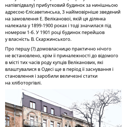
напівпідвалу) прибутковий будинок за нинішньою
адресою Єлісаветинська, 3 найімовірніше зведений
на замовлення Е. Веліканової, якій ця ділянка
належала у 1899-1900 роках і тоді значилася під
номером 1-б. У 1901 році будинок перейшов
у власність В. Скаржинського.
Про першу (?) домовласницю практично нічого
не встановлено, крім її приналежності до відомого
в місті тих часів роду купців Веліканових, які
влаштувалися в Одесі ще в період її заснування і
становлення і заробили величезні статки
на хліботоргівлі.