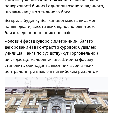
поверховості бічних і одноповерхового заднього,
що замикає двір з тильного боку.
Всі крила будинку Веліканової мають виражені
напівпідвали, висота яких відносно рівня землі
близька до повноцінних поверхів.
Чоловий фасад суворо симетричний, багато
декорований і в контрасті з суровою будівлею
училища Файга по сусідству (кут Торговельної)
виглядає ще мальовничіше. Ширина фасаду
становить одинадцять віконних вісей, з яких
центральні три виділені неглибоким ризалітом.