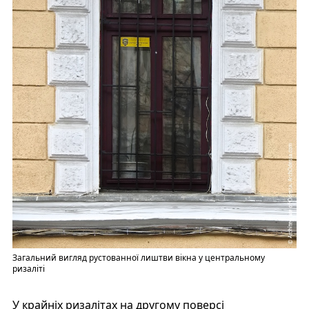
Загальний вигляд рустованної лиштви вікна у центральному
ризаліті
У крайніх ризалітах на другому поверсі