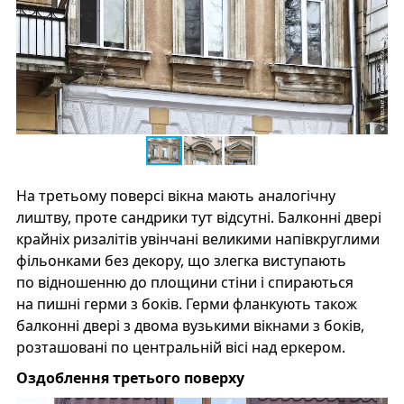
На третьому поверсі вікна мають аналогічну
лиштву, проте сандрики тут відсутні. Балконні двері
крайніх ризалітів увінчані великими напівкруглими
фільонками без декору, що злегка виступають
по відношенню до площини стіни і спираються
на пишні герми з боків. Герми фланкують також
балконні двері з двома вузькими вікнами з боків,
розташовані по центральній вісі над еркером.
Оздоблення третього поверху