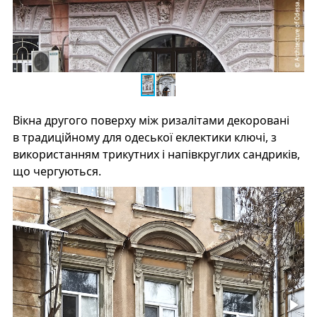
Вікна другого поверху між ризалітами декоровані
в традиційному для одеської еклектики ключі, з
використанням трикутних і напівкруглих сандриків,
що чергуються.