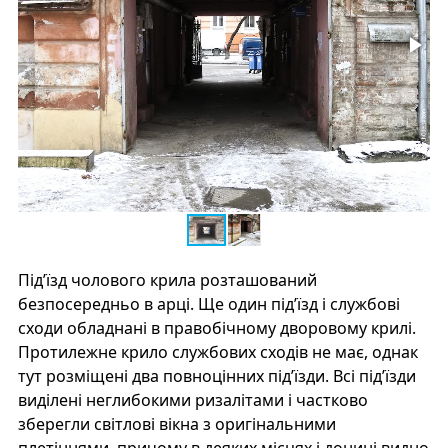
Під’їзд чолового крила розташований
безпосередньо в арці. Ще один під’їзд і службові
сходи обладнані в правобічному дворовому крилі.
Протилежне крило службових сходів не має, однак
тут розміщені два повноцінних під’їзди. Всі під’їзди
виділені неглибокими ризалітами і частково
зберегли світлові вікна з оригінальними
плетіннями, причому в деяких місцях і донині видно