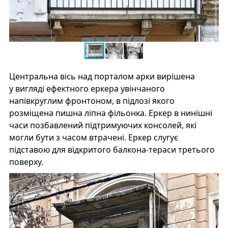
Центральна вісь над порталом арки вирішена
у вигляді ефектного еркера увінчаного
напівкруглим фронтоном, в підлозі якого
розміщена пишна ліпна фільонка. Еркер в нинішні
часи позбавлений підтримуючих консолей, які
могли бути з часом втрачені. Еркер слугує
підставою для відкритого балкона-тераси третього
поверху.