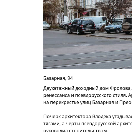
Базарная, 94
Двухэтажный доходный дом Фролова, 
ренессанса и псевдорусского стиля.
на перекрестке улиц Базарная и Пре
Почерк архитектора Влодека угадыва
тягами, а черты псевдорусской архи
руководил строительством.