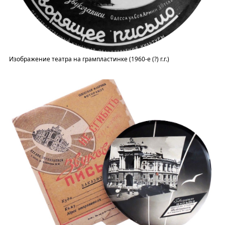
Изображение театра на грампластинке (1960-е (?) г.г.)